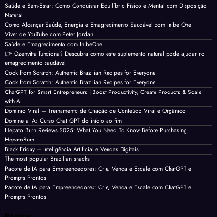
Saúde e Bem-Estar: Como Conquistar Equilíbrio Físico e Mental com Disposição
Natural
Como Alcançar Saúde, Energia e Emagrecimento Saudável com Inibe One
Viver de YouTube com Peter Jordan
Saúde e Emagrecimento com InibeOne
👉 Ozenvitta funciona? Descubra como este suplemento natural pode ajudar no
emagrecimento saudável
Cook from Scratch: Authentic Brazilian Recipes for Everyone
Cook from Scratch: Authentic Brazilian Recipes for Everyone
ChatGPT for Smart Entrepreneurs | Boost Productivity, Create Products & Scale
with AI
Domínio Viral — Treinamento de Criação de Conteúdo Viral e Orgânico
Domine a IA: Curso Chat GPT do início ao fim
Hepato Burn Reviews 2025: What You Need To Know Before Purchasing
HepatoBurn
Black Friday – Inteligência Artificial e Vendas Digitais
The most popular Brazilian snacks
Pacote de IA para Empreendedores: Crie, Venda e Escale com ChatGPT e
Prompts Prontos
Pacote de IA para Empreendedores: Crie, Venda e Escale com ChatGPT e
Prompts Prontos
Páginas