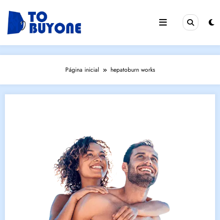
Pular
para
o
conteúdo
Página inicial
hepatoburn works